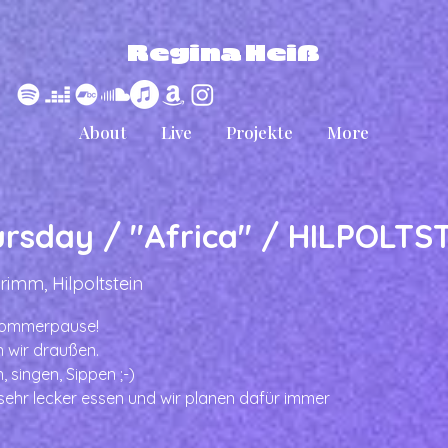
Regina Heiß
About
Live
Projekte
More
rsday / "Africa" / HILPOLTS
rimm, Hilpoltstein
Sommerpause!
 wir draußen.
 singen, Sippen ;-)
sehr lecker essen und wir planen dafür immer